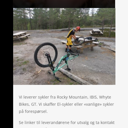
Vi leverer sykler fra Rocky Mountain, IBIS, Whyte
Bikes, GT. Vi skaffer El-sykler eller «vanlige» sykler
på forespørsel.
Se linker til leverandørene for utvalg og ta kontakt