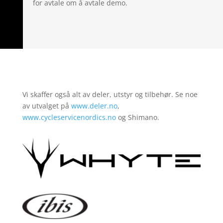
for avtale om å avtale demo.
Vi skaffer også alt av deler, utstyr og tilbehør. Se noe
av utvalget på
www.deler.no
,
www.cycleservicenordics.no
og Shimano.