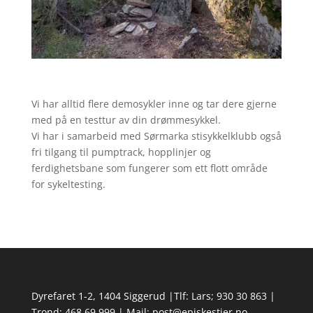
Vi har alltid flere demosykler inne og tar dere gjerne
med på en testtur av din drømmesykkel.
Vi har i samarbeid med Sørmarka stisykkelklubb også
fri tilgang til pumptrack, hopplinjer og
ferdighetsbane som fungerer som ett flott område
for sykeltesting.
Dyrefaret 1-2, 1404 Siggerud |Tlf: Lars; 930 30 863 |
Trond; 468 69 999 | Mail; post@episkestier.no